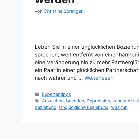
von
Christine Spranger
Leben Sie in einer unglücklichen Beziehu
sprechen, weit entfernt von einer harmon
eine Veränderung hin zu mehr Partnerglück
ein Paar in einer glücklichen Partnersch
nach wahrer und …
Weiterlesen
Kategorien
Expertentipps
Schlagwörter
Anzeichen
,
beenden
,
Depression
,
kann mich ni
beziehung
,
Unglückliche Beziehung
,
was tun